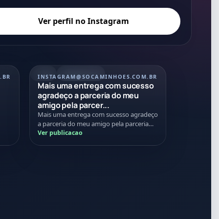
Ver perfil no Instagram
REEL
21/07/2026
.BR
INSTAGRAM
@SOCAMINHOES.COM.BR
Mais uma entrega com sucesso
agradeço a parceria do meu
amigo pela parcer...
Mais uma entrega com sucesso agradeço
a parceria do meu amigo pela parceria
nessa negociação Tmj
Ver publicacao