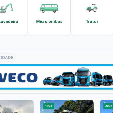
cavadeira
Micro ônibus
Trator
CIDADE
1
/
7
1
/
10
1993
2007