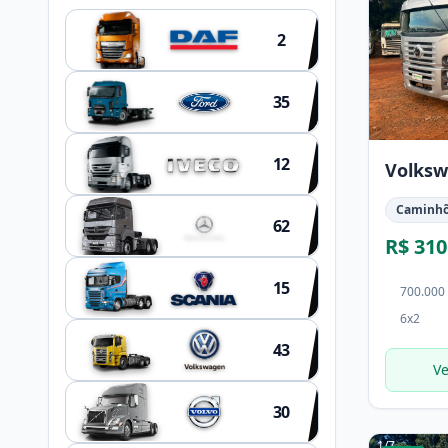
2
35
12
Volksw
Caminh
62
R$ 310
15
700.000
6x2
43
Ve
30
1
/
7