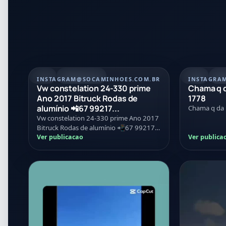
REEL
07/08/2026
POST
21
INSTAGRAM
@SOCAMINHOES.COM.BR
INSTAGRA
Vw constelation 24-330 prime
Chama q d
Ano 2017 Bitruck Rodas de
1778
alumínio 📲67 99217...
Chama q da
Vw constelation 24-330 prime Ano 2017
Bitruck Rodas de alumínio 📲67 99217-
1778
Ver publicacao
Ver publica