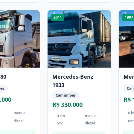
1
/
4
1
/
7
2011
1997
380
Mercedes-Benz
Mer
1933
ões
Cam
Caminhões
.000
R$ 
R$ 330.000
manual
0 
0 km
manual
diesel
6x2
6x2
diesel