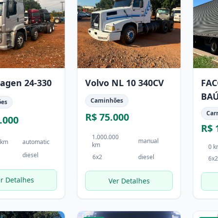
agen 24-330
Volvo NL 10 340CV
FAC
BAÚ
Caminhões
ões
FAC
Car
R$ 75.000
.000
R$ 
1.000.000
manual
 km
automatic
km
0 
diesel
6x2
diesel
6x2
r Detalhes
Ver Detalhes
1
/
2
1
/
4