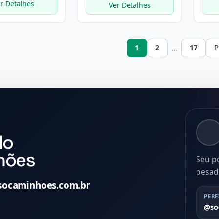
r Detalhes
Ver Detalhes
...
1
2
17
P
do
hões
Seu p
pesad
socaminhoes.com.br
PERF
@so