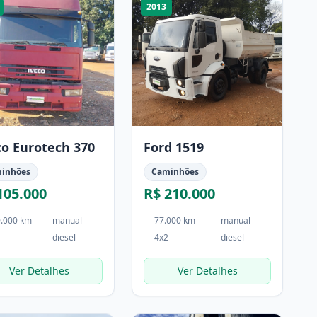
2013
co Eurotech 370
Ford 1519
inhões
Caminhões
105.000
R$ 210.000
.000 km
manual
77.000 km
manual
diesel
4x2
diesel
Ver Detalhes
Ver Detalhes