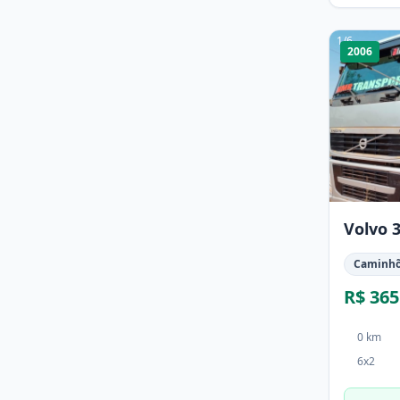
1
/
6
2006
Volvo 
Caminh
R$ 365
0 km
6x2