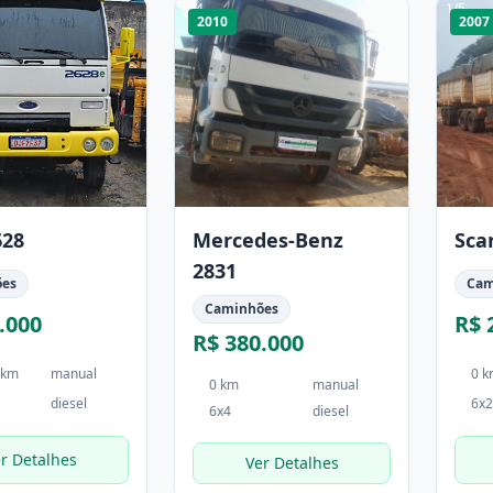
1
/
4
1
/
5
2010
2007
628
Mercedes-Benz
Sca
2831
ões
Cam
Caminhões
.000
R$ 
R$ 380.000
 km
manual
0 
0 km
manual
diesel
6x2
6x4
diesel
r Detalhes
Ver Detalhes