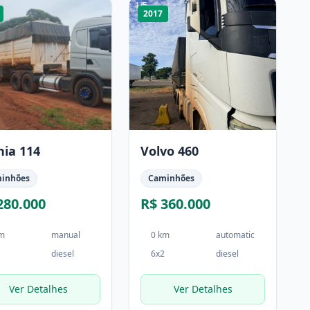
1
/
5
2017
nia 114
Volvo 460
inhões
Caminhões
280.000
R$ 360.000
km
manual
0 km
automatic
diesel
6x2
diesel
Ver Detalhes
Ver Detalhes