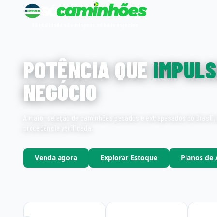
Só qualidade, só vantagens, só bons negocios
POTÊNCIA QUE
IMPULS
NEGÓCIO
A maior seleção de caminhões pesados e extrapesados do Brasil. 
procedência verificada.
Venda agora
Explorar Estoque
Planos de