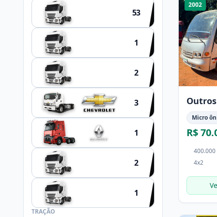
2002
53
OUTROS
1
HYUNDAI
2
SCHIFFER
Outros
3
Micro ôn
R$ 70.
1
400.000
2
4x2
NOMA
Ve
1
FACCHINI
TRAÇÃO