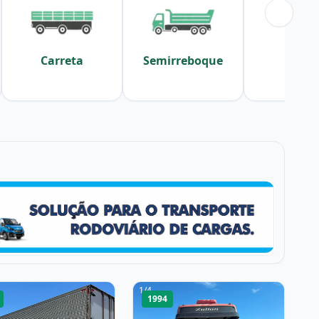
Carreta
Semirreboque
Sider
1
/
4
1994