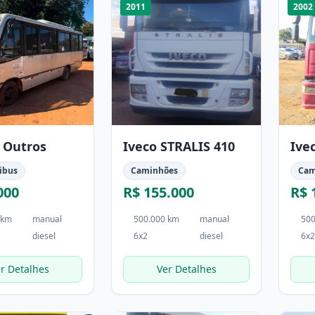
2011
2002
 Outros
Iveco STRALIS 410
Ive
ibus
Caminhões
Cam
000
R$ 155.000
R$ 
 km
manual
500.000 km
manual
500
diesel
6x2
diesel
6x2
r Detalhes
Ver Detalhes