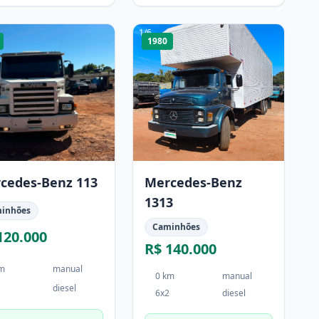
1
/
6
1980
cedes-Benz 113
Mercedes-Benz
1313
inhões
Caminhões
120.000
R$ 140.000
km
manual
0 km
manual
diesel
6x2
diesel