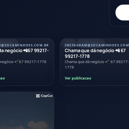
/07/2026
POST
21/07/2026
M
@SOCAMINHOES.COM.BR
INSTAGRAM
@SOCAMINHOES.COM
a negócio 📲67 99217-
Chama que dá negócio 📲 67
99217-1778
 negócio 📲67 99217-1778
Chama que dá negócio 📲 67 99217-
1778
cao
Ver publicacao