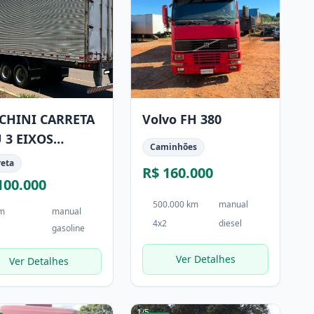
CHINI CARRETA
Volvo FH 380
 3 EIXOS
Caminhões
CHINI ANO 2007
reta
R$ 160.000
100.000
500.000 km
manual
km
manual
4x2
diesel
gasoline
Ver Detalhes
Ver Detalhes
1
/
5