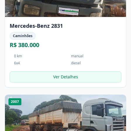
Mercedes-Benz 2831
Caminhões
R$ 380.000
0 km
manual
6x4
diesel
Ver Detalhes
1
/
5
2007