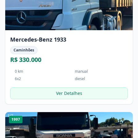
Mercedes-Benz 1933
Caminhões
R$ 330.000
0 km
manual
6x2
diesel
Ver Detalhes
1
/
7
1997