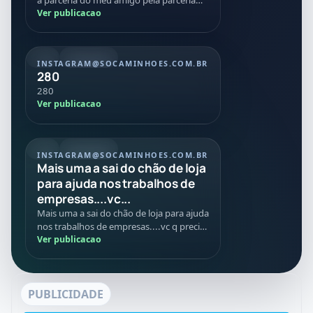
nessa negociação Tmj
Ver publicacao
REEL
20/07/2026
INSTAGRAM
@SOCAMINHOES.COM.BR
280
280
Ver publicacao
REEL
08/07/2026
INSTAGRAM
@SOCAMINHOES.COM.BR
Mais uma a sai do chão de loja
para ajuda nos trabalhos de
empresas....vc...
Mais uma a sai do chão de loja para ajuda
nos trabalhos de empresas....vc q precisa
de caminhões máquinas implementos
Ver publicacao
conte com age...
PUBLICIDADE