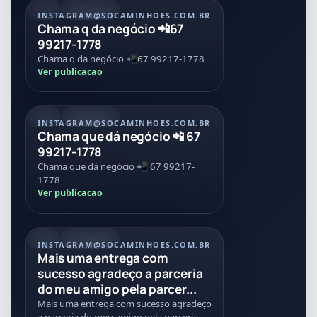
POST
21/07/2026
INSTAGRAM
@SOCAMINHOES.COM.BR
Chama q da negócio 📲67
99217-1778
Chama q da negócio 📲67 99217-1778
Ver publicacao
POST
21/07/2026
INSTAGRAM
@SOCAMINHOES.COM.BR
Chama que dá negócio 📲 67
99217-1778
Chama que dá negócio 📲 67 99217-
1778
Ver publicacao
REEL
21/07/2026
INSTAGRAM
@SOCAMINHOES.COM.BR
Mais uma entrega com
sucesso agradeço a parceria
do meu amigo pela parcer...
Mais uma entrega com sucesso agradeço
a parceria do meu amigo pela parceria