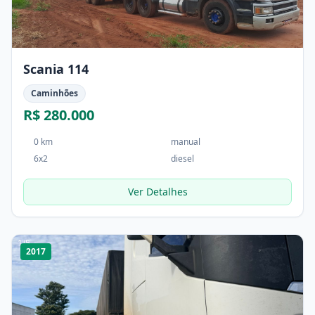
Scania 114
Caminhões
R$ 280.000
0 km
manual
6x2
diesel
Ver Detalhes
1
/
5
2017