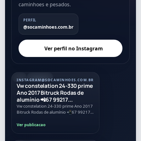
caminhoes e pesados.
PERFIL
@socaminhoes.com.br
Ver perfil no Instagram
REEL
07/08/2026
INSTAGRAM
@SOCAMINHOES.COM.BR
Vw constelation 24-330 prime
Ano 2017 Bitruck Rodas de
alumínio 📲67 99217...
Vw constelation 24-330 prime Ano 2017
Bitruck Rodas de alumínio 📲67 99217-
1778
Ver publicacao