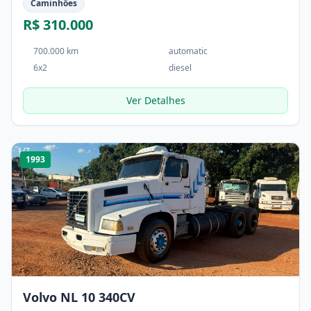
Caminhões
R$ 310.000
700.000 km
automatic
6x2
diesel
Ver Detalhes
1
/
7
1993
Volvo NL 10 340CV