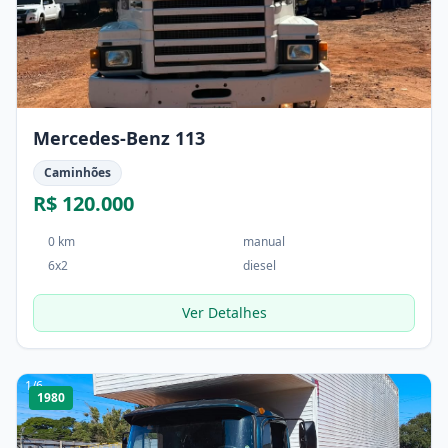
Mercedes-Benz 113
Caminhões
R$ 120.000
0 km
manual
6x2
diesel
Ver Detalhes
1
/
6
1980