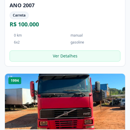
ANO 2007
Carreta
R$ 100.000
0 km
manual
6x2
gasoline
Ver Detalhes
1
/
4
1994