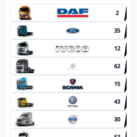
2
35
12
62
15
43
30
53
OUTROS