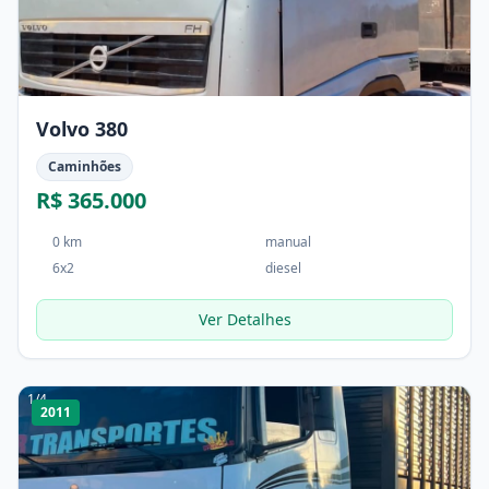
Volvo 380
Caminhões
R$ 365.000
0 km
manual
6x2
diesel
Ver Detalhes
1
/
4
2011