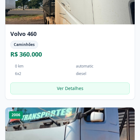
Volvo 460
Caminhões
R$ 360.000
0 km
automatic
6x2
diesel
Ver Detalhes
1
/
6
2006