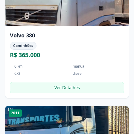
Volvo 380
Caminhões
R$ 365.000
0 km
manual
6x2
diesel
Ver Detalhes
1
/
4
2011