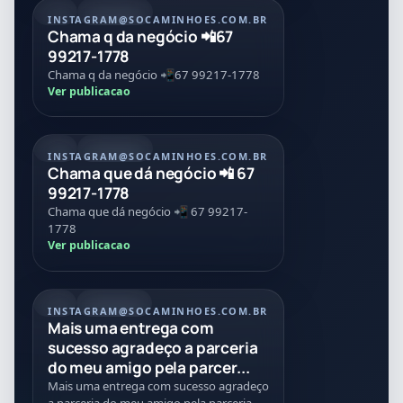
POST
21/07/2026
INSTAGRAM
@SOCAMINHOES.COM.BR
Chama q da negócio 📲67
99217-1778
Chama q da negócio 📲67 99217-1778
Ver publicacao
POST
21/07/2026
INSTAGRAM
@SOCAMINHOES.COM.BR
Chama que dá negócio 📲 67
99217-1778
Chama que dá negócio 📲 67 99217-
1778
Ver publicacao
REEL
21/07/2026
INSTAGRAM
@SOCAMINHOES.COM.BR
Mais uma entrega com
sucesso agradeço a parceria
do meu amigo pela parcer...
Mais uma entrega com sucesso agradeço
a parceria do meu amigo pela parceria