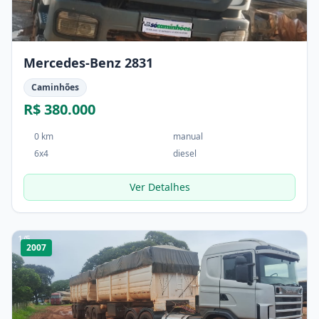
Mercedes-Benz 2831
Caminhões
R$ 380.000
0 km
manual
6x4
diesel
Ver Detalhes
1
/
5
2007