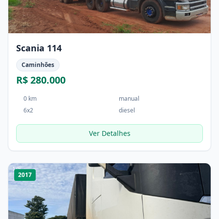
Scania 114
Caminhões
R$ 280.000
0 km
manual
6x2
diesel
Ver Detalhes
1
/
5
2017