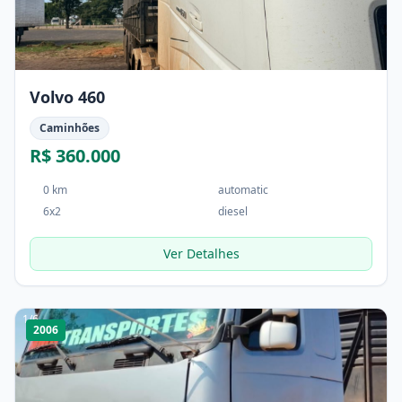
Volvo 460
Caminhões
R$ 360.000
0 km
automatic
6x2
diesel
Ver Detalhes
1
/
6
2006