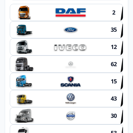
2
35
12
62
15
43
30
53
OUTROS