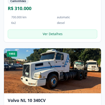
Caminhões
R$ 310.000
700.000 km
automatic
6x2
diesel
Ver Detalhes
1
/
7
1993
Volvo NL 10 340CV