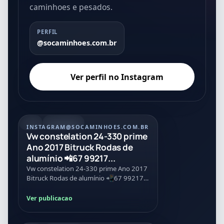
caminhoes e pesados.
PERFIL
@socaminhoes.com.br
Ver perfil no Instagram
REEL
07/08/2026
INSTAGRAM
@SOCAMINHOES.COM.BR
Vw constelation 24-330 prime
Ano 2017 Bitruck Rodas de
alumínio 📲67 99217...
Vw constelation 24-330 prime Ano 2017
Bitruck Rodas de alumínio 📲67 99217-
1778
Ver publicacao