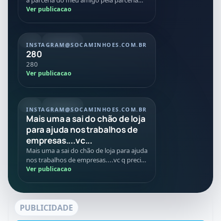
nessa negociação Tmj
Ver publicacao
REEL
20/07/2026
INSTAGRAM
@SOCAMINHOES.COM.BR
280
280
Ver publicacao
REEL
08/07/2026
INSTAGRAM
@SOCAMINHOES.COM.BR
Mais uma a sai do chão de loja
para ajuda nos trabalhos de
empresas....vc...
Mais uma a sai do chão de loja para ajuda
nos trabalhos de empresas....vc q precisa
de caminhões máquinas implementos
Ver publicacao
conte com age...
PUBLICIDADE