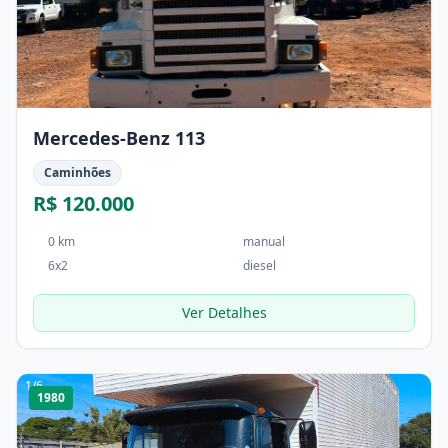
Mercedes-Benz 113
Caminhões
R$ 120.000
0 km
manual
6x2
diesel
Ver Detalhes
1
/
6
1980