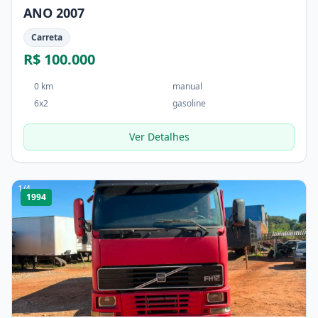
ANO 2007
Carreta
R$ 100.000
0 km
manual
6x2
gasoline
Ver Detalhes
1
/
4
1994