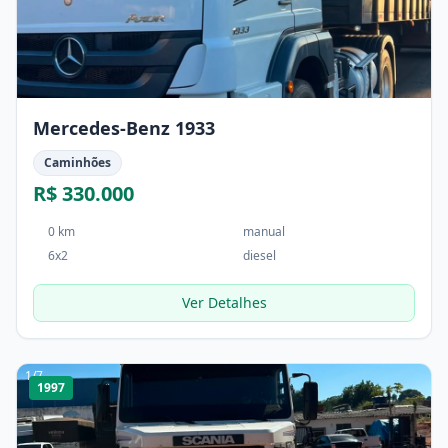
Mercedes-Benz 1933
Caminhões
R$ 330.000
0 km
manual
6x2
diesel
Ver Detalhes
1
/
7
1997