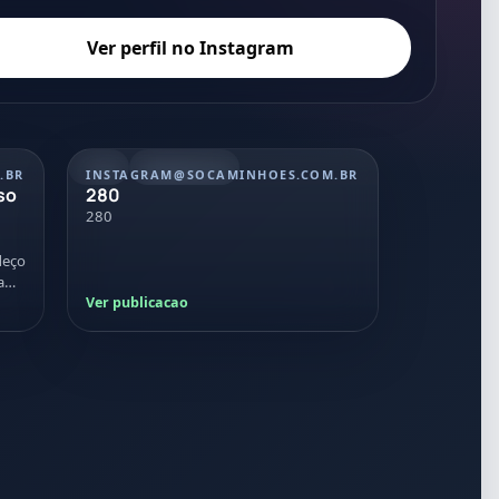
Ver perfil no Instagram
REEL
20/07/2026
.BR
INSTAGRAM
@SOCAMINHOES.COM.BR
so
280
280
deço
a
Ver publicacao