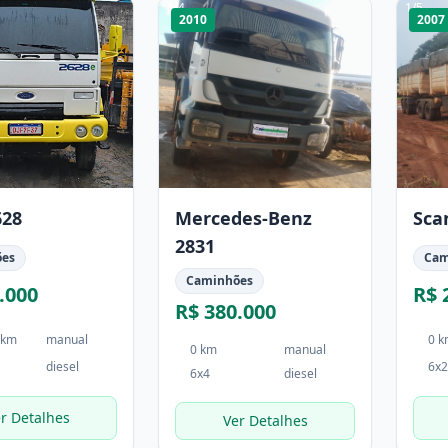
1
/
4
1
/
5
2010
2007
628
Mercedes-Benz
Sca
2831
ões
Cam
Caminhões
.000
R$ 
R$ 380.000
 km
manual
0 
0 km
manual
diesel
6x2
6x4
diesel
r Detalhes
Ver Detalhes