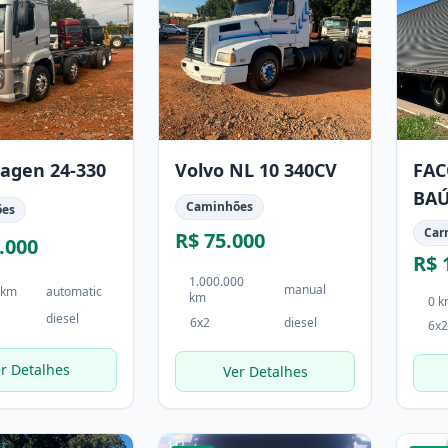
agen 24-330
Volvo NL 10 340CV
FAC
BAÚ
Caminhões
ões
FAC
Car
R$ 75.000
.000
R$ 
1.000.000
manual
 km
automatic
km
0 
diesel
6x2
diesel
6x2
r Detalhes
Ver Detalhes
1
/
2
1
/
4