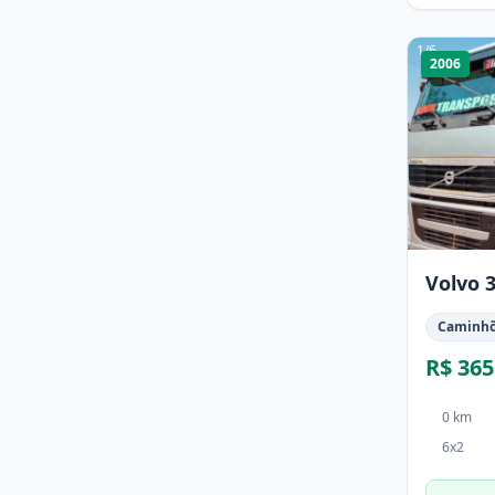
1
/
6
2006
Volvo 
Caminh
R$ 365
0 km
6x2