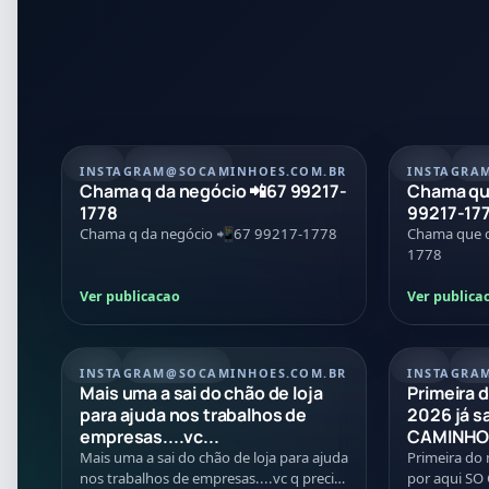
POST
21/07/2026
POST
21
INSTAGRAM
@SOCAMINHOES.COM.BR
INSTAGRA
Chama q da negócio 📲67 99217-
Chama que
1778
99217-17
Chama q da negócio 📲67 99217-1778
Chama que d
1778
Ver publicacao
Ver publica
REEL
08/07/2026
REEL
01/
INSTAGRAM
@SOCAMINHOES.COM.BR
INSTAGRA
Mais uma a sai do chão de loja
Primeira 
para ajuda nos trabalhos de
2026 já s
empresas....vc...
CAMINHOE
Mais uma a sai do chão de loja para ajuda
Primeira do 
nos trabalhos de empresas....vc q precisa
por aqui S