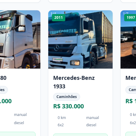
1
/
4
1
/
7
2011
1997
380
Mercedes-Benz
Mer
1933
ões
Cam
Caminhões
.000
R$ 
R$ 330.000
manual
0 
0 km
manual
diesel
6x2
6x2
diesel