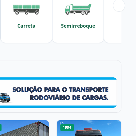
Carreta
Semirreboque
Sider
1
/
4
1994