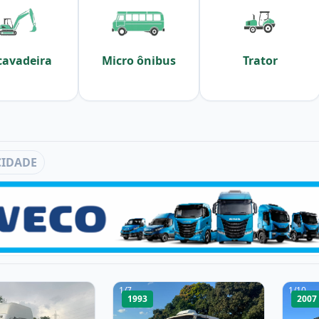
cavadeira
Micro ônibus
Trator
CIDADE
1
/
7
1
/
10
1993
2007