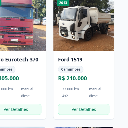
2013
co Eurotech 370
Ford 1519
inhões
Caminhões
105.000
R$ 210.000
.000 km
manual
77.000 km
manual
diesel
4x2
diesel
Ver Detalhes
Ver Detalhes