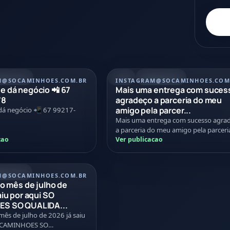
/07/2026
REEL
21/07/2026
M
@SOCAMINHOES.COM.BR
INSTAGRAM
@SOCAMINHOES.COM
 dá negócio 📲 67
Mais uma entrega com suces
78
agradeço a parceria do meu
amigo pela parcer...
á negócio 📲 67 99217-
Mais uma entrega com sucesso agra
a parceria do meu amigo pela parceri
cao
nessa negociação Tmj
Ver publicacao
07/2026
M
@SOCAMINHOES.COM.BR
do mês de julho de
aiu por aqui SO
S SO QUALIDA...
mês de julho de 2026 já saiu
O CAMINHOES SO