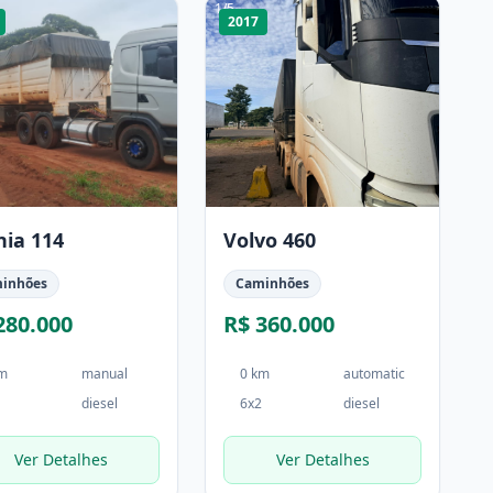
1
/
5
2017
nia 114
Volvo 460
inhões
Caminhões
280.000
R$ 360.000
km
manual
0 km
automatic
diesel
6x2
diesel
Ver Detalhes
Ver Detalhes