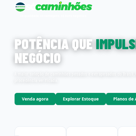
Só qualidade, só vantagens, só bons negocios
POTÊNCIA QUE
IMPULS
NEGÓCIO
A maior seleção de caminhões pesados e extrapesados do Brasil. 
procedência verificada.
Venda agora
Explorar Estoque
Planos de