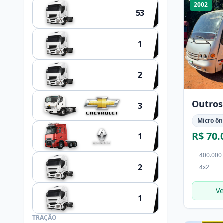
2002
53
OUTROS
1
HYUNDAI
2
SCHIFFER
Outros
3
Micro ôn
R$ 70.
1
400.000
2
4x2
NOMA
Ve
1
FACCHINI
TRAÇÃO