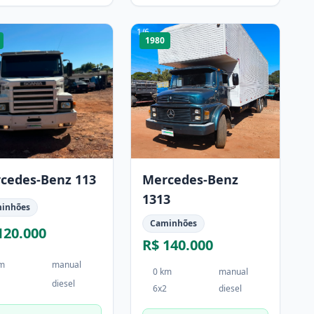
1
/
6
1980
cedes-Benz 113
Mercedes-Benz
1313
inhões
Caminhões
120.000
R$ 140.000
km
manual
0 km
manual
diesel
6x2
diesel