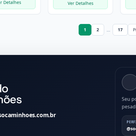
r Detalhes
Ver Detalhes
...
1
2
17
P
do
hões
Seu p
pesad
socaminhoes.com.br
PERF
@so