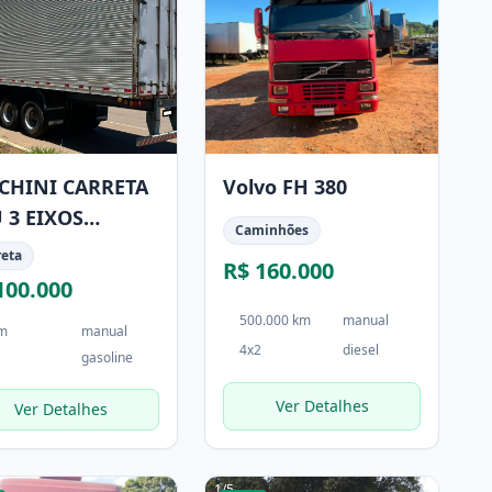
CHINI CARRETA
Volvo FH 380
 3 EIXOS
Caminhões
CHINI ANO 2007
reta
R$ 160.000
100.000
500.000 km
manual
km
manual
4x2
diesel
gasoline
Ver Detalhes
Ver Detalhes
1
/
5