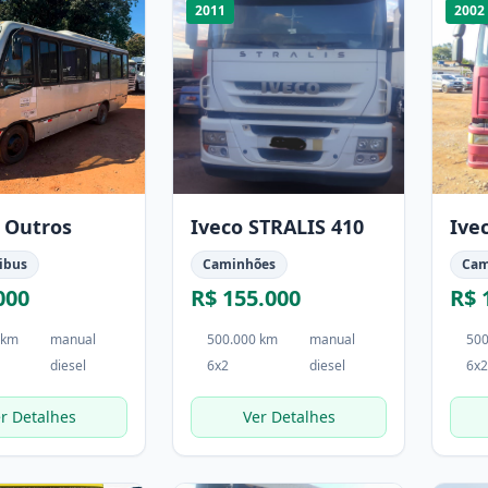
2011
2002
 Outros
Iveco STRALIS 410
Ive
ibus
Caminhões
Cam
000
R$ 155.000
R$ 
 km
manual
500.000 km
manual
500
diesel
6x2
diesel
6x2
r Detalhes
Ver Detalhes