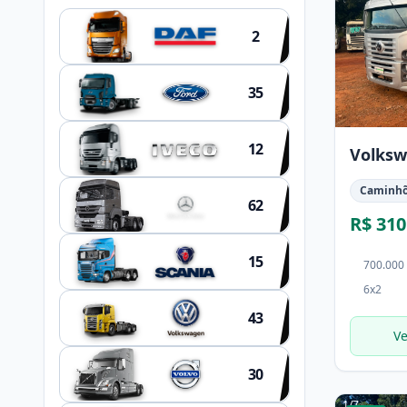
2
35
12
Volksw
Caminh
62
R$ 310
15
700.000
6x2
43
Ve
30
1
/
7