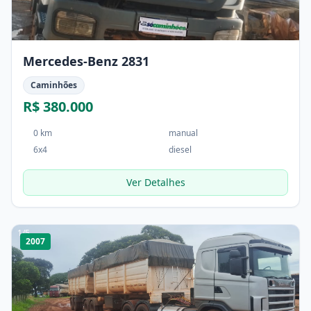
Mercedes-Benz 2831
Caminhões
R$ 380.000
0 km
manual
6x4
diesel
Ver Detalhes
1
/
5
2007