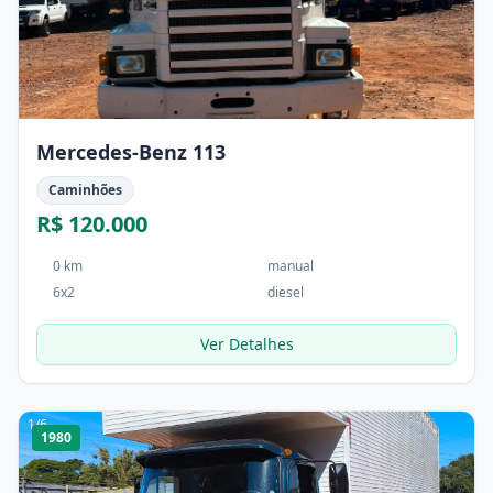
Mercedes-Benz 113
Caminhões
R$ 120.000
0 km
manual
6x2
diesel
Ver Detalhes
1
/
6
1980