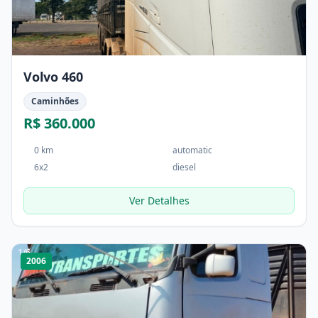
Volvo 460
Caminhões
R$ 360.000
0 km
automatic
6x2
diesel
Ver Detalhes
1
/
6
2006