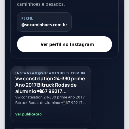
caminhoes e pesados.
PERFIL
@socaminhoes.com.br
Ver perfil no Instagram
REEL
07/08/2026
INSTAGRAM
@SOCAMINHOES.COM.BR
Vw constelation 24-330 prime
Ano 2017 Bitruck Rodas de
alumínio 📲67 99217...
Vw constelation 24-330 prime Ano 2017
Bitruck Rodas de alumínio 📲67 99217-
1778
Ver publicacao