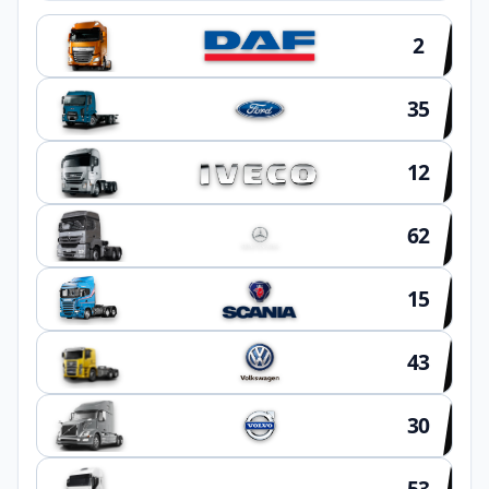
2
35
12
62
15
43
30
53
OUTROS