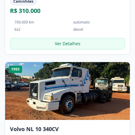
Caminhões
R$ 310.000
700.000 km
automatic
6x2
diesel
Ver Detalhes
1
/
7
1993
Volvo NL 10 340CV