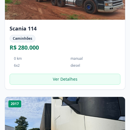
Scania 114
Caminhões
R$ 280.000
0 km
manual
6x2
diesel
Ver Detalhes
1
/
5
2017