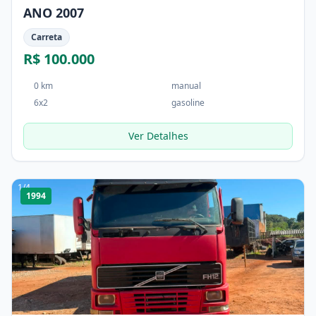
ANO 2007
Carreta
R$ 100.000
0 km
manual
6x2
gasoline
Ver Detalhes
1
/
4
1994