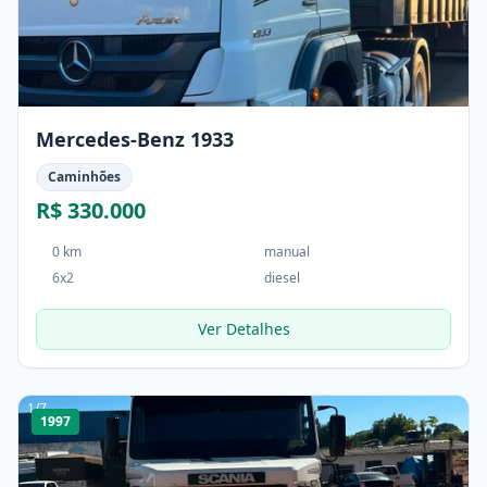
Mercedes-Benz 1933
Caminhões
R$ 330.000
0 km
manual
6x2
diesel
Ver Detalhes
1
/
7
1997