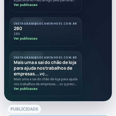
nessa negociação Tmj
Ver publicacao
REEL
20/07/2026
INSTAGRAM
@SOCAMINHOES.COM.BR
280
280
Ver publicacao
REEL
08/07/2026
INSTAGRAM
@SOCAMINHOES.COM.BR
Mais uma a sai do chão de loja
para ajuda nos trabalhos de
empresas....vc...
Mais uma a sai do chão de loja para ajuda
nos trabalhos de empresas....vc q precisa
de caminhões máquinas implementos
Ver publicacao
conte com age...
PUBLICIDADE