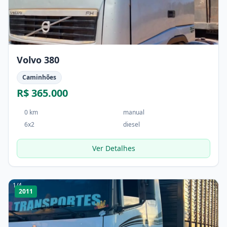
Volvo 380
Caminhões
R$ 365.000
0 km
manual
6x2
diesel
Ver Detalhes
1
/
4
2011