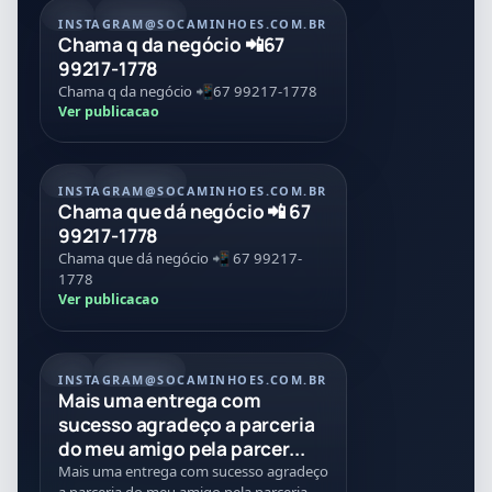
POST
21/07/2026
INSTAGRAM
@SOCAMINHOES.COM.BR
Chama q da negócio 📲67
99217-1778
Chama q da negócio 📲67 99217-1778
Ver publicacao
POST
21/07/2026
INSTAGRAM
@SOCAMINHOES.COM.BR
Chama que dá negócio 📲 67
99217-1778
Chama que dá negócio 📲 67 99217-
1778
Ver publicacao
REEL
21/07/2026
INSTAGRAM
@SOCAMINHOES.COM.BR
Mais uma entrega com
sucesso agradeço a parceria
do meu amigo pela parcer...
Mais uma entrega com sucesso agradeço
a parceria do meu amigo pela parceria