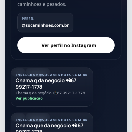
caminhoes e pesados.
PERFIL
@socaminhoes.com.br
Ver perfil no Instagram
POST
21/07/2026
INSTAGRAM
@SOCAMINHOES.COM.BR
Chama q da negócio 📲67
99217-1778
Chama q da negócio 📲67 99217-1778
Ver publicacao
POST
21/07/2026
INSTAGRAM
@SOCAMINHOES.COM.BR
Chama que dá negócio 📲 67
99217-1778