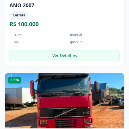
ANO 2007
Carreta
R$ 100.000
0 km
manual
6x2
gasoline
Ver Detalhes
1
/
4
1994