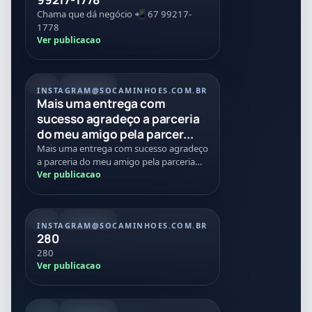
Chama que dá negócio 📲 67 99217-
1778
Ver publicacao
REEL
21/07/2026
INSTAGRAM
@SOCAMINHOES.COM.BR
Mais uma entrega com
sucesso agradeço a parceria
do meu amigo pela parcer...
Mais uma entrega com sucesso agradeço
a parceria do meu amigo pela parceria
nessa negociação Tmj
Ver publicacao
REEL
20/07/2026
INSTAGRAM
@SOCAMINHOES.COM.BR
280
280
Ver publicacao
REEL
08/07/2026