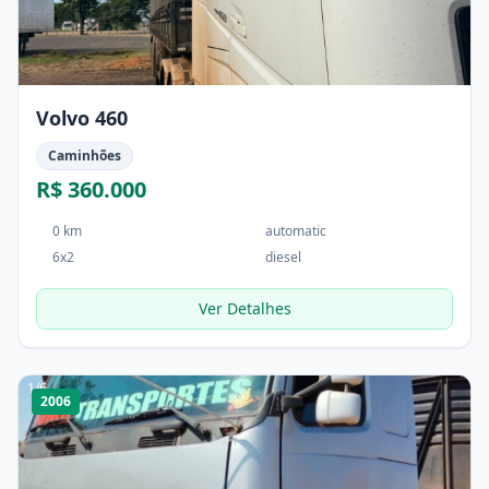
Volvo 460
Caminhões
R$ 360.000
0 km
automatic
6x2
diesel
Ver Detalhes
1
/
6
2006