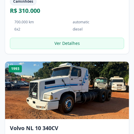
Caminhões
R$ 310.000
700.000 km
automatic
6x2
diesel
Ver Detalhes
1
/
7
1993
Volvo NL 10 340CV