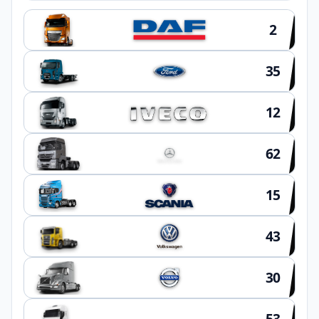
2
35
12
62
15
43
30
53
OUTROS