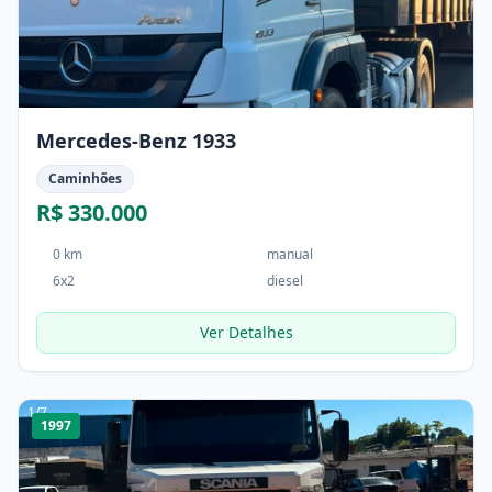
Mercedes-Benz 1933
Caminhões
R$ 330.000
0 km
manual
6x2
diesel
Ver Detalhes
1
/
7
1997