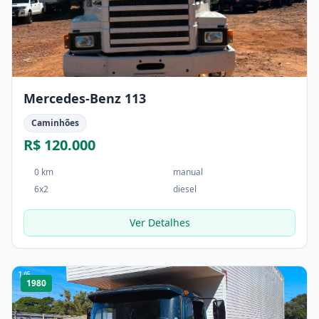
Mercedes-Benz 113
Caminhões
R$ 120.000
0 km
manual
6x2
diesel
Ver Detalhes
1
/
6
1980