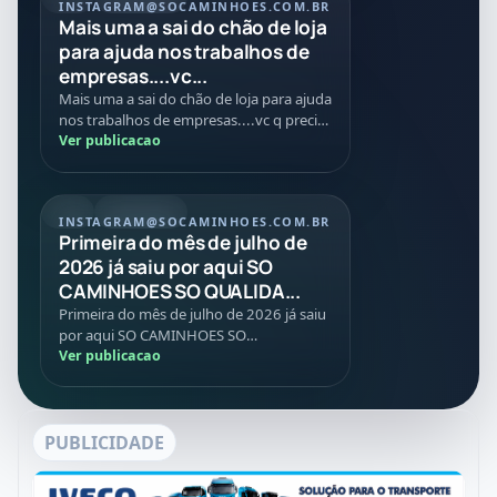
INSTAGRAM
@SOCAMINHOES.COM.BR
Mais uma a sai do chão de loja
para ajuda nos trabalhos de
empresas....vc...
Mais uma a sai do chão de loja para ajuda
nos trabalhos de empresas....vc q precisa
de caminhões máquinas implementos
Ver publicacao
conte com age...
REEL
01/07/2026
INSTAGRAM
@SOCAMINHOES.COM.BR
Primeira do mês de julho de
2026 já saiu por aqui SO
CAMINHOES SO QUALIDA...
Primeira do mês de julho de 2026 já saiu
por aqui SO CAMINHOES SO
QUALIDADES SO VANTAGENS E SO BONS
Ver publicacao
NEGÓCIOS 🙏🚛✅🚀
PUBLICIDADE