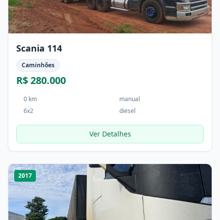
Scania 114
Caminhões
R$ 280.000
0 km
manual
6x2
diesel
Ver Detalhes
1
/
5
2017