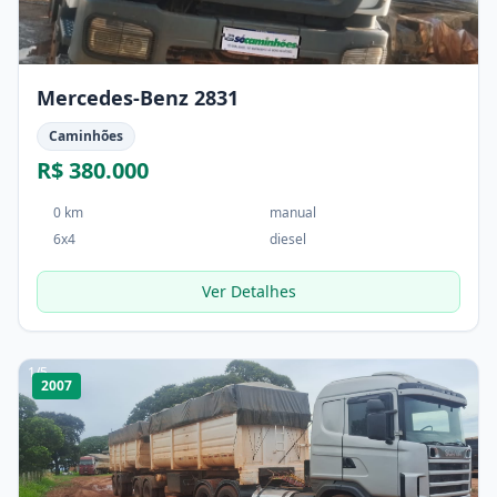
Mercedes-Benz 2831
Caminhões
R$ 380.000
0 km
manual
6x4
diesel
Ver Detalhes
1
/
5
2007