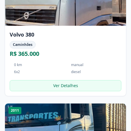
Volvo 380
Caminhões
R$ 365.000
0 km
manual
6x2
diesel
Ver Detalhes
1
/
4
2011