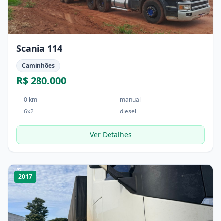
Scania 114
Caminhões
R$ 280.000
0 km
manual
6x2
diesel
Ver Detalhes
1
/
5
2017