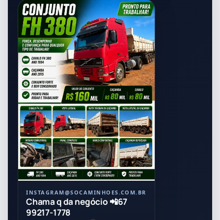
POST
21/07/2026
INSTAGRAM
@SOCAMINHOES.COM.BR
Chama q da negócio 📲67
99217-1778