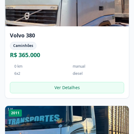
Volvo 380
Caminhões
R$ 365.000
0 km
manual
6x2
diesel
Ver Detalhes
1
/
4
2011