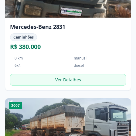
Mercedes-Benz 2831
Caminhões
R$ 380.000
0 km
manual
6x4
diesel
Ver Detalhes
1
/
5
2007