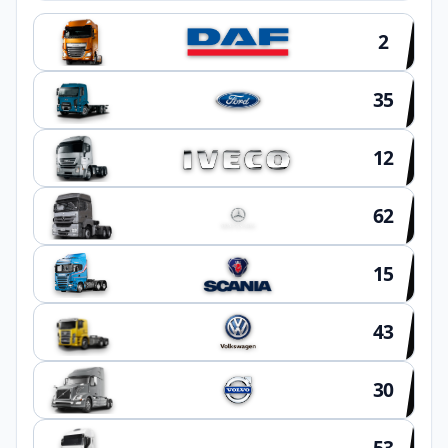
2
35
12
62
15
43
30
53
OUTROS