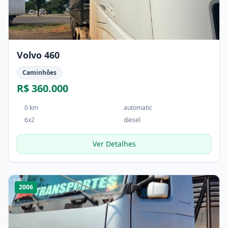
Volvo 460
Caminhões
R$ 360.000
0 km
automatic
6x2
diesel
Ver Detalhes
1
/
6
2006