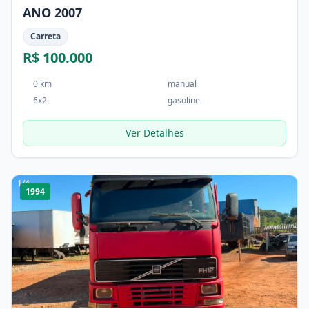
ANO 2007
Carreta
R$ 100.000
0 km
manual
6x2
gasoline
Ver Detalhes
1
/
4
1994