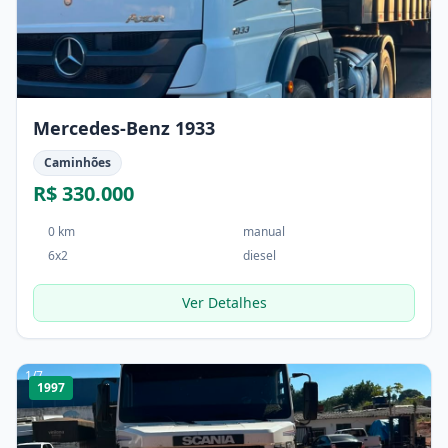
Mercedes-Benz 1933
Caminhões
R$ 330.000
0 km
manual
6x2
diesel
Ver Detalhes
1
/
7
1997