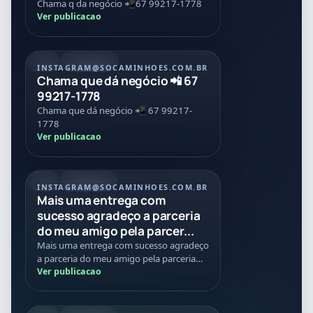
Chama q da negócio 📲67 99217-1778
Ver publicacao
POST
21/07/2026
INSTAGRAM
@SOCAMINHOES.COM.BR
Chama que dá negócio 📲 67
99217-1778
Chama que dá negócio 📲 67 99217-
1778
Ver publicacao
REEL
21/07/2026
INSTAGRAM
@SOCAMINHOES.COM.BR
Mais uma entrega com
sucesso agradeço a parceria
do meu amigo pela parcer...
Mais uma entrega com sucesso agradeço
a parceria do meu amigo pela parceria
nessa negociação Tmj
Ver publicacao