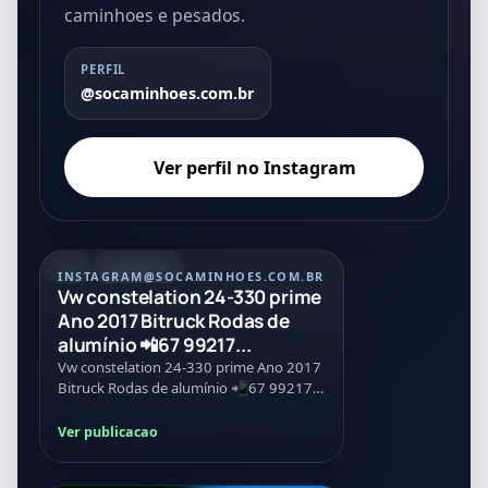
caminhoes e pesados.
PERFIL
@socaminhoes.com.br
Ver perfil no Instagram
REEL
07/08/2026
INSTAGRAM
@SOCAMINHOES.COM.BR
Vw constelation 24-330 prime
Ano 2017 Bitruck Rodas de
alumínio 📲67 99217...
Vw constelation 24-330 prime Ano 2017
Bitruck Rodas de alumínio 📲67 99217-
1778
Ver publicacao