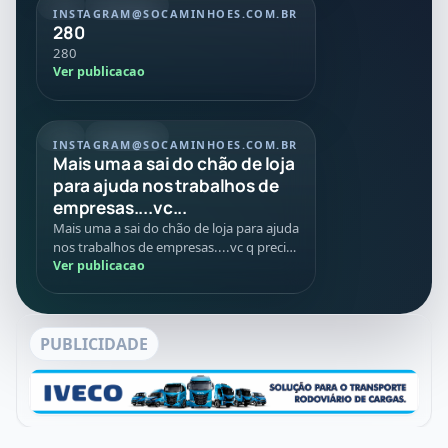
REEL
20/07/2026
INSTAGRAM
@SOCAMINHOES.COM.BR
280
280
Ver publicacao
REEL
08/07/2026
INSTAGRAM
@SOCAMINHOES.COM.BR
Mais uma a sai do chão de loja
para ajuda nos trabalhos de
empresas....vc...
Mais uma a sai do chão de loja para ajuda
nos trabalhos de empresas....vc q precisa
de caminhões máquinas implementos
Ver publicacao
conte com age...
PUBLICIDADE