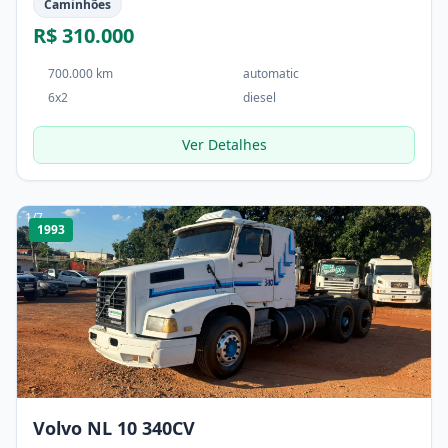
Caminhões
R$ 310.000
700.000 km
automatic
6x2
diesel
Ver Detalhes
1
/
7
1993
Volvo NL 10 340CV