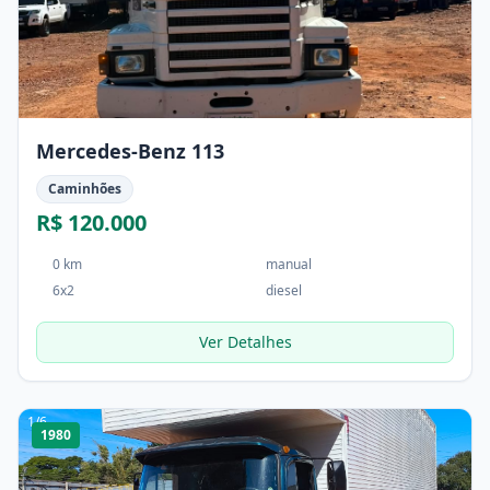
Mercedes-Benz 113
Caminhões
R$ 120.000
0 km
manual
6x2
diesel
Ver Detalhes
1
/
6
1980