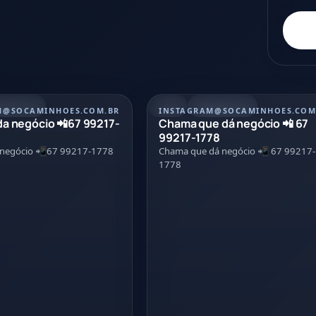
/07/2026
POST
21/07/2026
M
@SOCAMINHOES.COM.BR
INSTAGRAM
@SOCAMINHOES.COM
a negócio 📲67 99217-
Chama que dá negócio 📲 67
99217-1778
 negócio 📲67 99217-1778
Chama que dá negócio 📲 67 99217-
1778