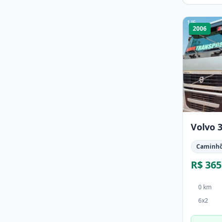
1
/
6
2006
Volvo 
Caminh
R$ 365
0 km
6x2