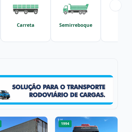
Carreta
Semirreboque
Sider
1
/
4
1994