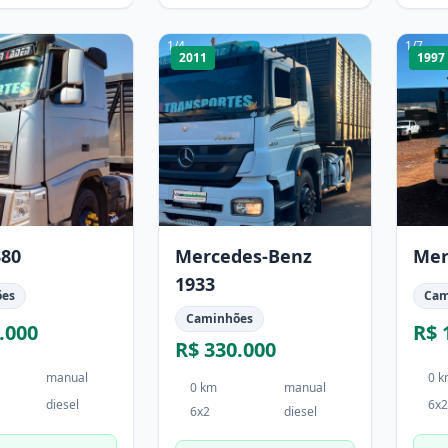
1
/
4
1
/
7
2011
1997
380
Mercedes-Benz
Mer
1933
ões
Cam
Caminhões
.000
R$ 
R$ 330.000
manual
0 
0 km
manual
diesel
6x2
6x2
diesel