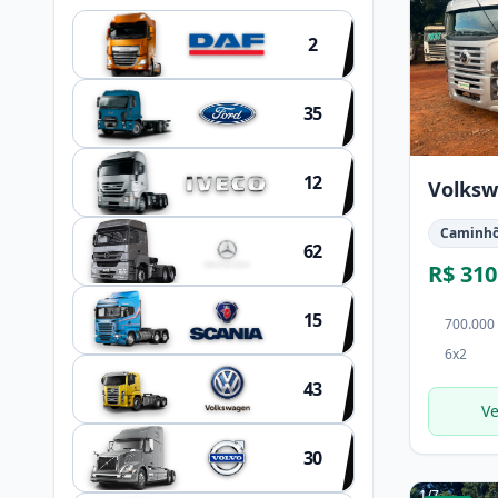
2
35
12
Volksw
Caminh
62
R$ 310
15
700.000
6x2
43
Ve
30
1
/
7