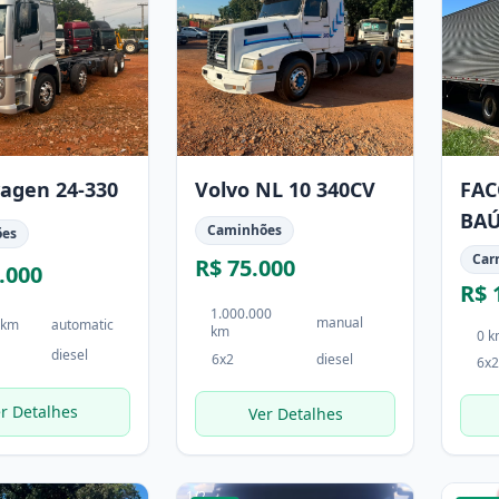
agen 24-330
Volvo NL 10 340CV
FAC
BAÚ
Caminhões
ões
FAC
Car
R$ 75.000
.000
R$ 
1.000.000
manual
 km
automatic
km
0 
diesel
6x2
diesel
6x2
r Detalhes
Ver Detalhes
1
/
2
1
/
4