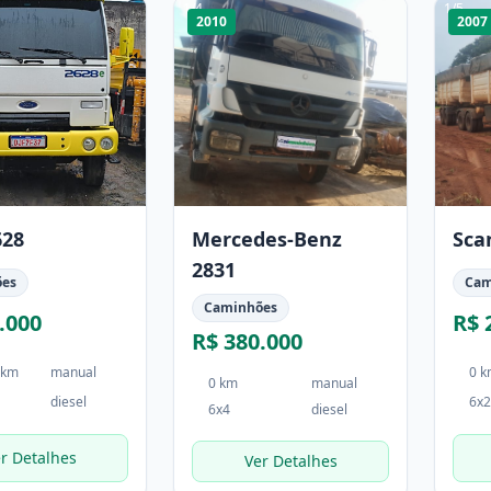
1
/
4
1
/
5
2010
2007
628
Mercedes-Benz
Sca
2831
ões
Cam
Caminhões
.000
R$ 
R$ 380.000
 km
manual
0 
0 km
manual
diesel
6x2
6x4
diesel
r Detalhes
Ver Detalhes