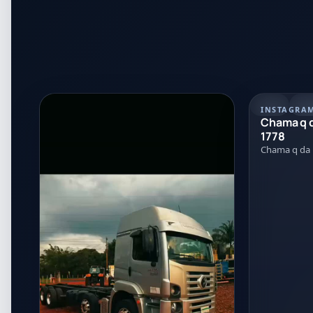
POST
21
INSTAGRA
Chama q d
1778
Chama q da