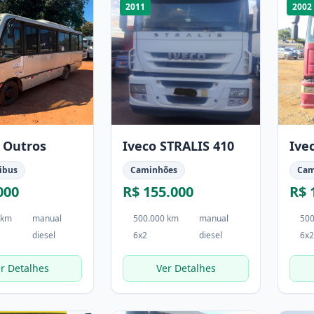
2011
2002
 Outros
Iveco STRALIS 410
Ive
ibus
Caminhões
Cam
000
R$ 155.000
R$ 
 km
manual
500.000 km
manual
500
diesel
6x2
diesel
6x2
r Detalhes
Ver Detalhes