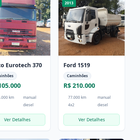
2013
co Eurotech 370
Ford 1519
inhões
Caminhões
105.000
R$ 210.000
.000 km
manual
77.000 km
manual
diesel
4x2
diesel
Ver Detalhes
Ver Detalhes