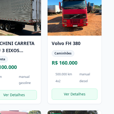
CHINI CARRETA
Volvo FH 380
 3 EIXOS
Caminhões
CHINI ANO 2007
reta
R$ 160.000
100.000
500.000 km
manual
km
manual
4x2
diesel
gasoline
Ver Detalhes
Ver Detalhes
1
/
5