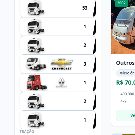
2002
53
OUTROS
1
HYUNDAI
2
SCHIFFER
Outros
3
Micro ôn
R$ 70.
1
400.000
2
4x2
NOMA
Ve
1
FACCHINI
TRAÇÃO