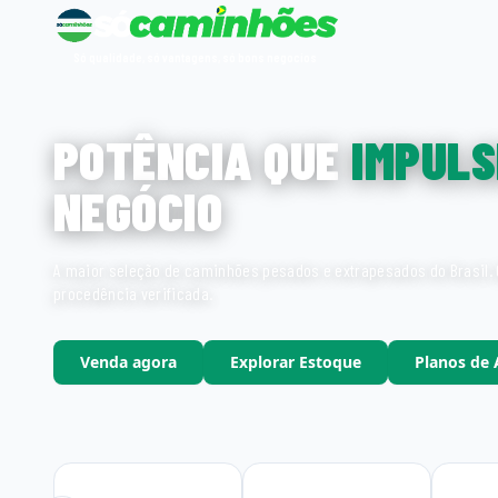
Só qualidade, só vantagens, só bons negocios
POTÊNCIA QUE
IMPULS
NEGÓCIO
A maior seleção de caminhões pesados e extrapesados do Brasil. 
procedência verificada.
Venda agora
Explorar Estoque
Planos de