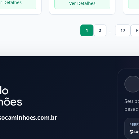
r Detalhes
Ver Detalhes
...
1
2
17
P
do
hões
Seu p
pesad
socaminhoes.com.br
PERF
@so