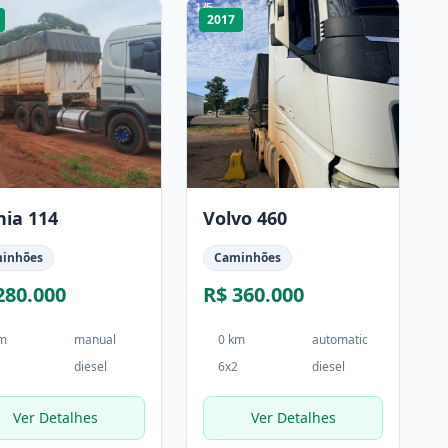
1
/
5
2017
nia 114
Volvo 460
inhões
Caminhões
280.000
R$ 360.000
km
manual
0 km
automatic
diesel
6x2
diesel
Ver Detalhes
Ver Detalhes