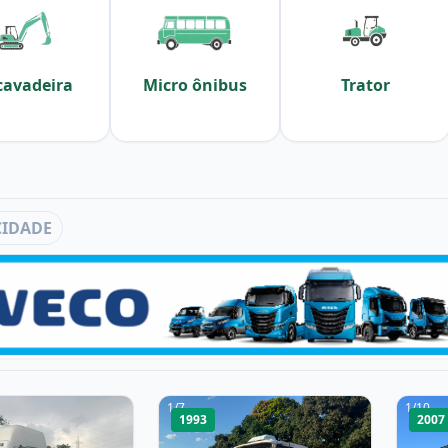
cavadeira
Micro ônibus
Trator
CIDADE
1
/
7
1
/
10
1993
2007