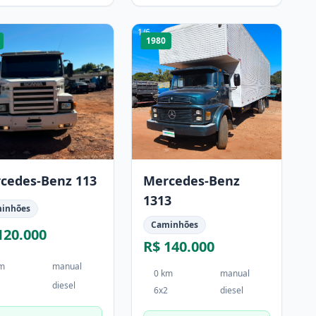
1
/
6
1980
cedes-Benz 113
Mercedes-Benz
1313
inhões
Caminhões
120.000
R$ 140.000
km
manual
0 km
manual
diesel
6x2
diesel