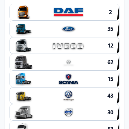
2
35
12
62
15
43
30
53
OUTROS