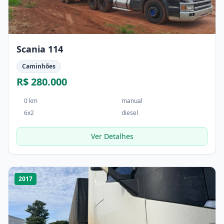
Scania 114
Caminhões
R$ 280.000
0 km
manual
6x2
diesel
Ver Detalhes
1
/
5
2017