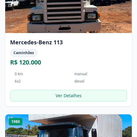
Mercedes-Benz 113
Caminhões
R$ 120.000
0 km
manual
6x2
diesel
Ver Detalhes
1
/
6
1980