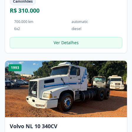
Caminhões
R$ 310.000
700.000 km
automatic
6x2
diesel
Ver Detalhes
1
/
7
1993
Volvo NL 10 340CV