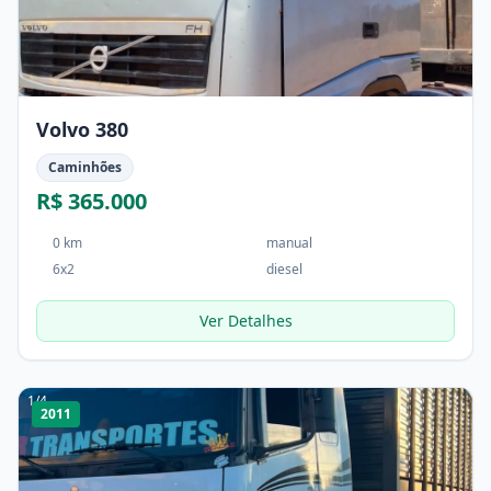
Volvo 380
Caminhões
R$ 365.000
0 km
manual
6x2
diesel
Ver Detalhes
1
/
4
2011