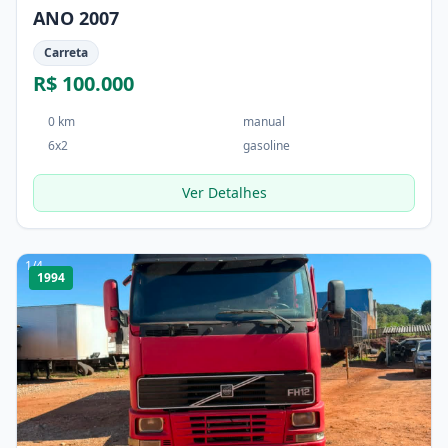
ANO 2007
Carreta
R$ 100.000
0 km
manual
6x2
gasoline
Ver Detalhes
1
/
4
1994