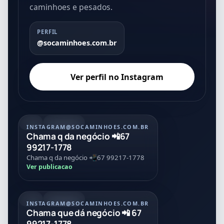
caminhoes e pesados.
PERFIL
@socaminhoes.com.br
Ver perfil no Instagram
POST
21/07/2026
INSTAGRAM
@SOCAMINHOES.COM.BR
Chama q da negócio 📲67
99217-1778
Chama q da negócio 📲67 99217-1778
Ver publicacao
POST
21/07/2026
INSTAGRAM
@SOCAMINHOES.COM.BR
Chama que dá negócio 📲 67
99217-1778