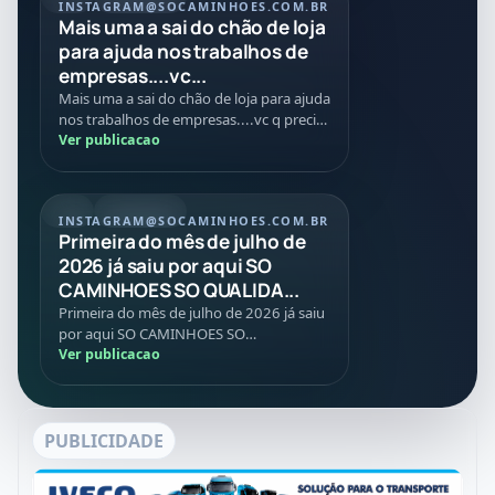
INSTAGRAM
@SOCAMINHOES.COM.BR
Mais uma a sai do chão de loja
para ajuda nos trabalhos de
empresas....vc...
Mais uma a sai do chão de loja para ajuda
nos trabalhos de empresas....vc q precisa
de caminhões máquinas implementos
Ver publicacao
conte com age...
REEL
01/07/2026
INSTAGRAM
@SOCAMINHOES.COM.BR
Primeira do mês de julho de
2026 já saiu por aqui SO
CAMINHOES SO QUALIDA...
Primeira do mês de julho de 2026 já saiu
por aqui SO CAMINHOES SO
QUALIDADES SO VANTAGENS E SO BONS
Ver publicacao
NEGÓCIOS 🙏🚛✅🚀
PUBLICIDADE