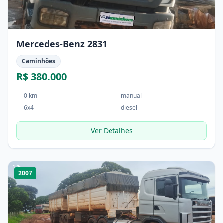
Mercedes-Benz 2831
Caminhões
R$ 380.000
0 km
manual
6x4
diesel
Ver Detalhes
1
/
5
2007