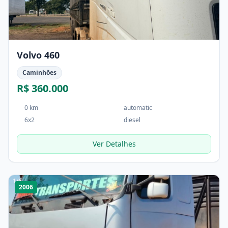
Volvo 460
Caminhões
R$ 360.000
0 km
automatic
6x2
diesel
Ver Detalhes
1
/
6
2006