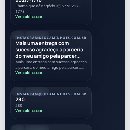
Chama que dá negócio 📲 67 99217-
1778
Ver publicacao
REEL
21/07/2026
INSTAGRAM
@SOCAMINHOES.COM.BR
Mais uma entrega com
sucesso agradeço a parceria
do meu amigo pela parcer...
Mais uma entrega com sucesso agradeço
a parceria do meu amigo pela parceria
nessa negociação Tmj
Ver publicacao
REEL
20/07/2026
INSTAGRAM
@SOCAMINHOES.COM.BR
280
280
Ver publicacao
REEL
08/07/2026