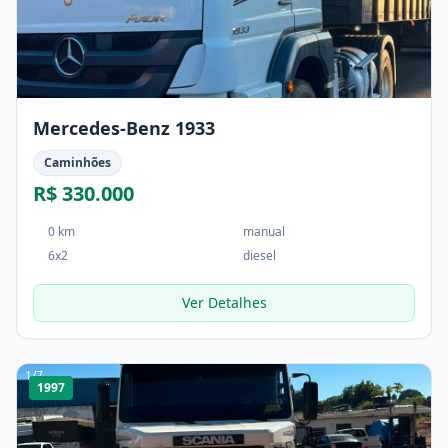
Mercedes-Benz 1933
Caminhões
R$ 330.000
0 km
manual
6x2
diesel
Ver Detalhes
1
/
7
1997