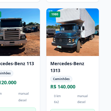
1
/
6
1980
cedes-Benz 113
Mercedes-Benz
1313
inhões
Caminhões
120.000
R$ 140.000
km
manual
0 km
manual
diesel
6x2
diesel