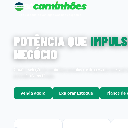
Só qualidade, só vantagens, só bons negocios
POTÊNCIA QUE
IMPULS
NEGÓCIO
A maior seleção de caminhões pesados e extrapesados do Brasil. 
procedência verificada.
Venda agora
Explorar Estoque
Planos de