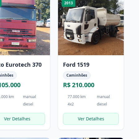
2013
co Eurotech 370
Ford 1519
inhões
Caminhões
105.000
R$ 210.000
.000 km
manual
77.000 km
manual
diesel
4x2
diesel
Ver Detalhes
Ver Detalhes