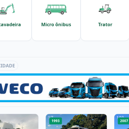
cavadeira
Micro ônibus
Trator
CIDADE
1
/
7
1
/
10
1993
2007