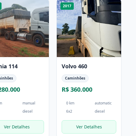
1
/
5
2017
nia 114
Volvo 460
inhões
Caminhões
280.000
R$ 360.000
km
manual
0 km
automatic
diesel
6x2
diesel
Ver Detalhes
Ver Detalhes