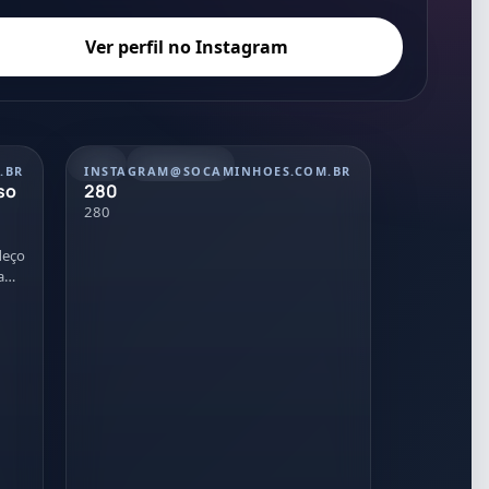
Ver perfil no Instagram
REEL
20/07/2026
.BR
INSTAGRAM
@SOCAMINHOES.COM.BR
so
280
280
deço
a