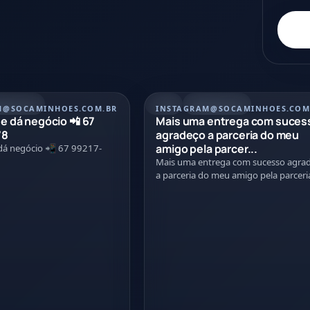
/07/2026
REEL
21/07/2026
M
@SOCAMINHOES.COM.BR
INSTAGRAM
@SOCAMINHOES.COM
 dá negócio 📲 67
Mais uma entrega com suces
78
agradeço a parceria do meu
amigo pela parcer...
á negócio 📲 67 99217-
Mais uma entrega com sucesso agra
a parceria do meu amigo pela parceri
nessa negociação Tmj