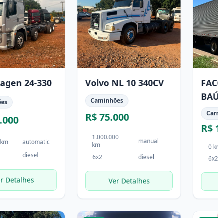
agen 24-330
Volvo NL 10 340CV
FAC
BAÚ
Caminhões
ões
FAC
Car
R$ 75.000
.000
R$ 
1.000.000
manual
 km
automatic
km
0 
diesel
6x2
diesel
6x2
r Detalhes
Ver Detalhes
1
/
2
1
/
4