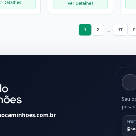
r Detalhes
Ver Detalhes
...
1
2
17
P
do
hões
Seu p
pesad
socaminhoes.com.br
PERF
@so