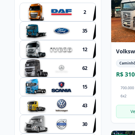
2
35
12
Volksw
Caminh
62
R$ 310
15
700.000
6x2
43
Ve
30
1
/
7