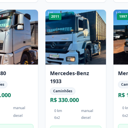
1
/
4
1
/
7
2011
1997
380
Mercedes-Benz
Mer
1933
ões
Cam
Caminhões
.000
R$ 
R$ 330.000
manual
0 
0 km
manual
diesel
6x2
6x2
diesel