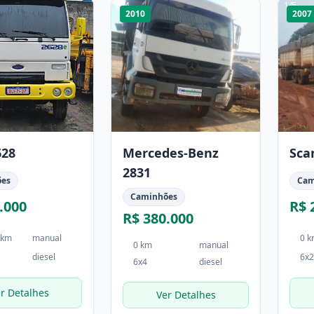
1
/
4
1
/
5
2010
2007
628
Mercedes-Benz
Sca
2831
ões
Cam
Caminhões
.000
R$ 
R$ 380.000
 km
manual
0 
0 km
manual
diesel
6x2
6x4
diesel
r Detalhes
Ver Detalhes