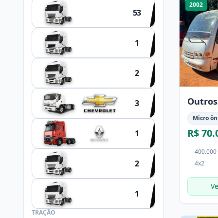
2002
53
OUTROS
1
HYUNDAI
2
SCHIFFER
Outros
3
Micro ôn
R$ 70.
1
400.000
2
4x2
NOMA
Ve
1
FACCHINI
TRAÇÃO