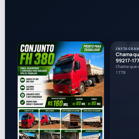
POST
21
INSTAGRA
Chama que
99217-17
Chama que d
1778