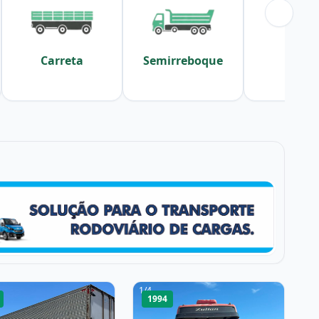
Carreta
Semirreboque
Sider
1
/
4
1994