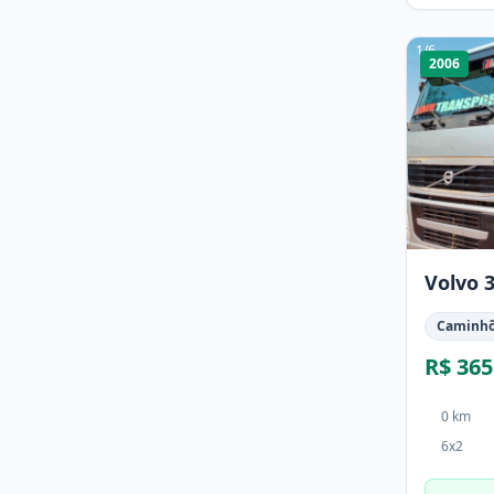
1
/
6
2006
Volvo 
Caminh
R$ 365
0 km
6x2