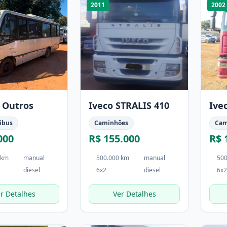
2011
2002
 Outros
Iveco STRALIS 410
Ive
ibus
Caminhões
Cam
000
R$ 155.000
R$ 
 km
manual
500.000 km
manual
500
diesel
6x2
diesel
6x2
r Detalhes
Ver Detalhes