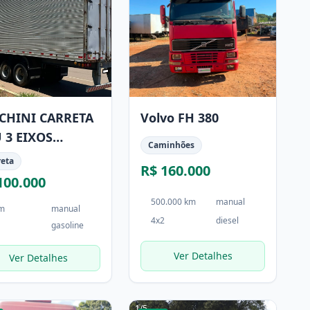
CHINI CARRETA
Volvo FH 380
 3 EIXOS
Caminhões
CHINI ANO 2007
reta
R$ 160.000
100.000
500.000 km
manual
km
manual
4x2
diesel
gasoline
Ver Detalhes
Ver Detalhes
1
/
5